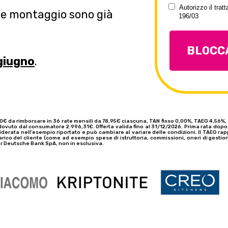
Autorizzo il trat
o e montaggio sono già
196/03
BLOCCA
giugno
.
00€ da rimborsare in 36 rate mensili da 78,95€ ciascuna, TAN fisso 0,00%, TAEG 4,56%
e dovuto dal consumatore 2.996,31€. Offerta valida fino al 31/12/2026. Prima rata dopo 
onsiderata nell’esempio riportato e può cambiare al variare delle condizioni. Il TAEG r
 carico del cliente (come ad esempio spese di istruttoria, commissioni, oneri di ges
er Deutsche Bank SpA, non in esclusiva.