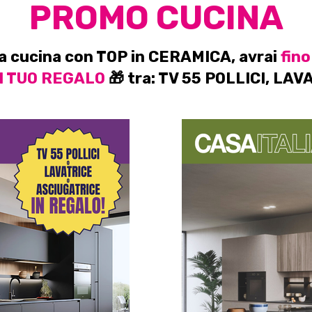
PROMO CUCINA
na cucina con TOP in CERAMICA, avrai
fino
il TUO REGALO
🎁 tra: TV 55 POLLICI, LA